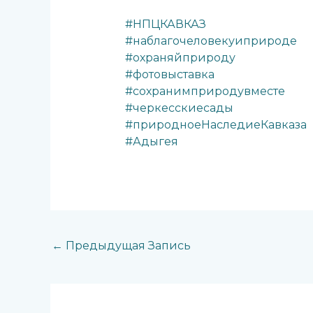
#НПЦКАВКАЗ
#наблагочеловекуиприроде
#охраняйприроду
#фотовыставка
#сохранимприродувместе
#черкесскиесады
#природноеНаследиеКавказа
#Адыгея
←
Предыдущая Запись