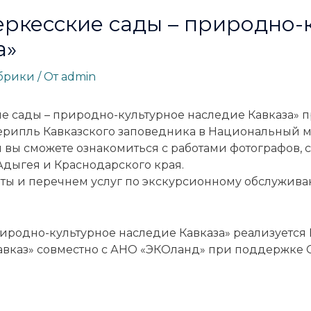
еркесские сады – природно-
а»
убрики
/ От
admin
е сады – природно-культурное наследие Кавказа» п
ерипль Кавказского заповедника в Национальный м
ря вы сможете ознакомиться с работами фотографов,
Адыгея и Краснодарского края.
ты и перечнем услуг по экскурсионному обслужив
риродно-культурное наследие Кавказа» реализуетс
вказ» совместно с АНО «ЭКОланд» при поддержке 