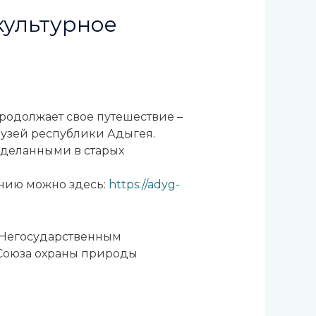
культурное
родолжает свое путешествие –
узей республики Адыгея.
 сделанными в старых
анию можно здесь:
https://adyg-
я Негосударственным
Союза охраны природы