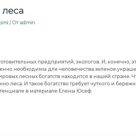
 леса
_smi
/ От
admin
отовительных предприятий, экологов. И, конечно, э
енно необходимы для человечества зеленое украше
ировых лесных богатств находится в нашей стране. Ч
о леса. И такое богатство требует чуткого и бережн
отенциале в материале Елены Юсеф.