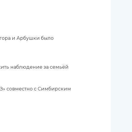
огора и Арбушки было
жить наблюдение за семьёй
З» совместно с Симбирским