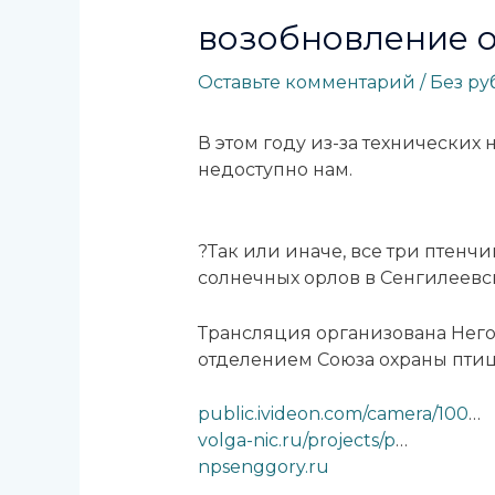
возобновление 
Оставьте комментарий
/
Без р
В этом году из-за технических
недоступно нам.
?Так или иначе, все три птен
солнечных орлов в Сенгилеевск
Трансляция организована Нег
отделением Союза охраны пти
public.ivideon.com/camera/100
…
volga-nic.ru/projects/p
…
npsenggory.ru