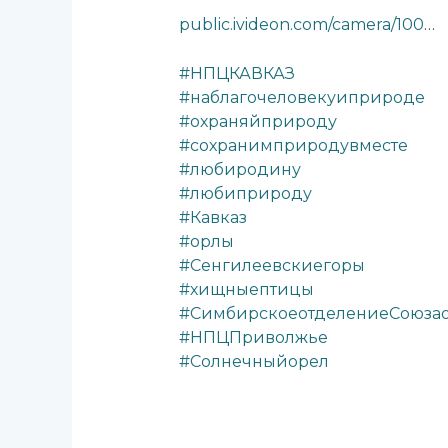
public.ivideon.com/camera/100
…
#НПЦКАВКАЗ
#наблагочеловекуиприроде
#охраняйприроду
#сохранимприродувместе
#любиродину
#любиприроду
#Кавказ
#орлы
#Сенгилеевскиегоры
#хищныептицы
#СимбирскоеотделениеСоюза
#НПЦПриволжье
#Солнечныйорел