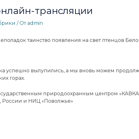
онлайн-трансляции
убрики
/ От
admin
 неполадок таинство появления на свет птенцов Бел
чика успешно вылупились, а мы вновь можем продол
их горах.
осударственным природоохранным центром «КАВКА
ц России и НИЦ «Поволжье»