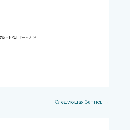
D0%BE%D1%82-8-
Следующая Запись
→