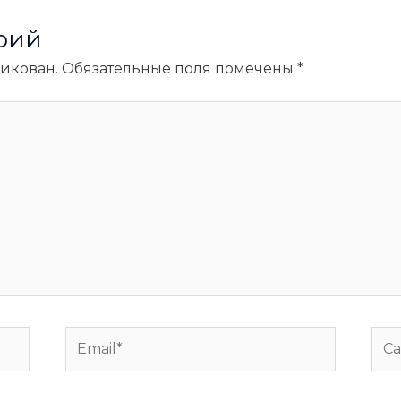
рий
ликован.
Обязательные поля помечены
*
Email*
Сай