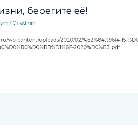
зни, берегите её!
_smi
/ От
admin
.ru/wp-content/uploads/2020/02/%E2%84%9614-15-%
0%D0%B0%D0%BB%D1%8F-2020%D0%B3..pdf