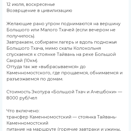
12 июля, воскресенье
Возврщение в цивилизацию
Желающие рано утром поднимаются на вершину
Большого или Малого Тхачей (если вечером не
получилось).
Завтракаем, собираем лагерь и вдоль подножья
Большого Тхача, мимо скалы Колокольня
спускаемся к стоянке Тайвань на реке Большой
Сахрай (10км).
Оттуда так же «выбрасываемся» до
Каменномостского, где прощаемся, обнимаемся и
разъезжаемся по домам.
Стоимость Экотура «Большой Тхач и Ачешбоки» —
8000 руб/чел
Что включено:
трансфер Каменномостский — стоянка Тайвань-
Каменномостский
питание на маршруте (горячие завтраки и ужины,