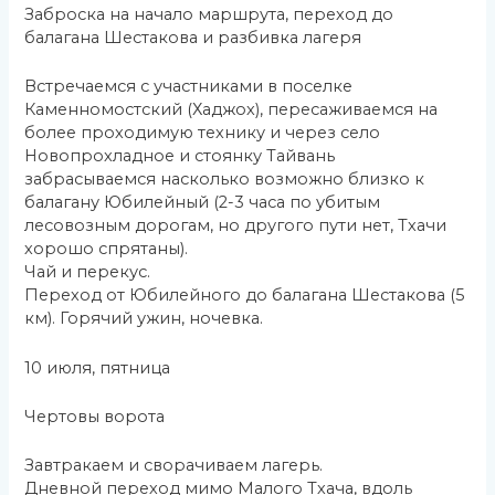
Заброска на начало маршрута, переход до
балагана Шестакова и разбивка лагеря
Встречаемся с участниками в поселке
Каменномостский (Хаджох), пересаживаемся на
более проходимую технику и через село
Новопрохладное и стоянку Тайвань
забрасываемся насколько возможно близко к
балагану Юбилейный (2-3 часа по убитым
лесовозным дорогам, но другого пути нет, Тхачи
хорошо спрятаны).
Чай и перекус.
Переход от Юбилейного до балагана Шестакова (5
км). Горячий ужин, ночевка.
10 июля, пятница
Чертовы ворота
Завтракаем и сворачиваем лагерь.
Дневной переход мимо Малого Тхача, вдоль