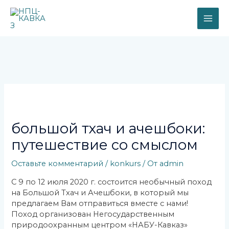
Перейти
MAI
к
содержимому
ME
Навигация
по
записям
большой тхач и ачешбоки:
путешествие со смыслом
Оставьте комментарий
/
konkurs
/ От
admin
С 9 по 12 июля 2020 г. состоится необычный поход
на Большой Тхач и Ачешбоки, в который мы
предлагаем Вам отправиться вместе с нами!
Поход организован Негосударственным
природоохранным центром «НАБУ-Кавказ»