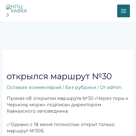
Перейти
MAI
к
содержимому
ME
Навигация
по
записям
открылся маршрут №30
Оставьте комментарий
/
Без рубрики
/ От
admin
Приказ об открытии маршрута №30 «Через горы к
Черному морю» подписан директором
Кавказского заповедника.
✅Однако с 18 июня полностью открыт только
маршрут №30Б.